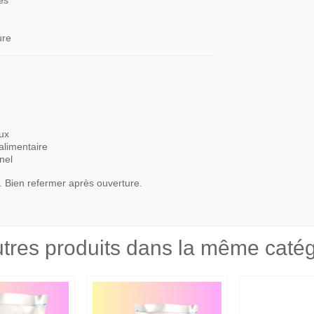
es
ure
aux
alimentaire
nel
ur. Bien refermer après ouverture.
tres produits dans la même catég