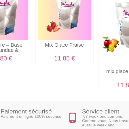
tre – Base
Mix Glace Fraise
sundae &
ions...
,80 €
11,85 €
mix glac
11,8
Paiement sécurisé
Service client
Paiement en ligne 100% sécurisé
7/7 week end compris.
Comme vous, Nous travai
aussi le week end