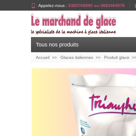
Appelez-nous :
0385706890 ou 0683464576
Tous nos produits
Accueil
Glaces italiennes
Produit glace