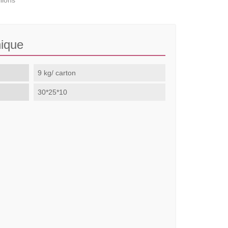
llons
nique
9 kg/ carton
30*25*10