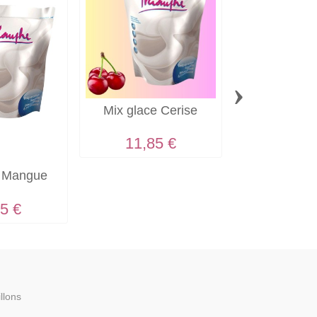
›
Mix glace Cerise
Mix Glace 
11,85 €
11,85
e Mangue
5 €
llons