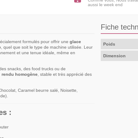
Comme vous, Nous travai
aussi le week end
Fiche tech
écialement formulés pour offrir une
glace
Poids
e
, quel que soit le type de machine utilisée. Leur
onnement et une tenue idéale, même en
Dimension
 des snacks, des food trucks ou de
 rendu homogène
, stable et très apprécié des
 Chocolat, Caramel beurre salé, Noisette,
de).
es :
jouter