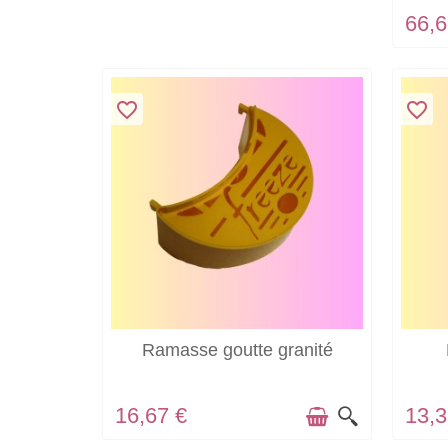
66,6
favorite_border
favorite_border
EN STOCK
Ramasse goutte granité
16,67 €
13,3