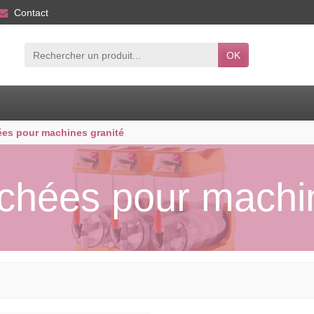
Contact
OK
ées pour machines granité
chées pour machin