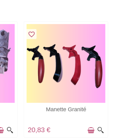
favorite_border
EN STOCK
Manette Granité
20,83 €