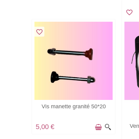
favorite_border
favorite_border
EN STOCK
Vis manette granité 50*20
5,00 €
Ven