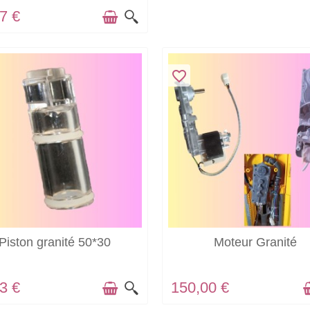
7 €
favorite_border
EN STOCK
EN STOCK
Piston granité 50*30
Moteur Granité
3 €
150,00 €