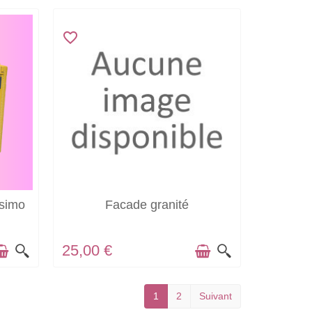
favorite_border
EN STOCK
ssimo
Facade granité
25,00 €
1
2
Suivant