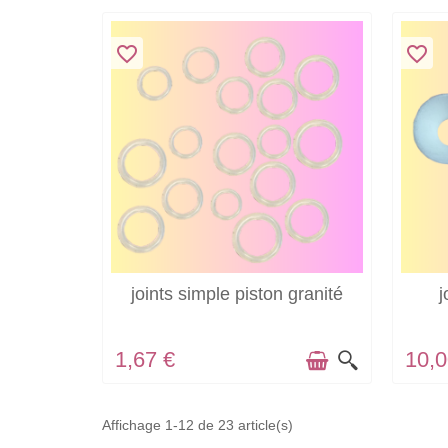
favorite_border
favorite_border
EN STOCK
joints simple piston granité
j
1,67 €
10,0
Affichage 1-12 de 23 article(s)