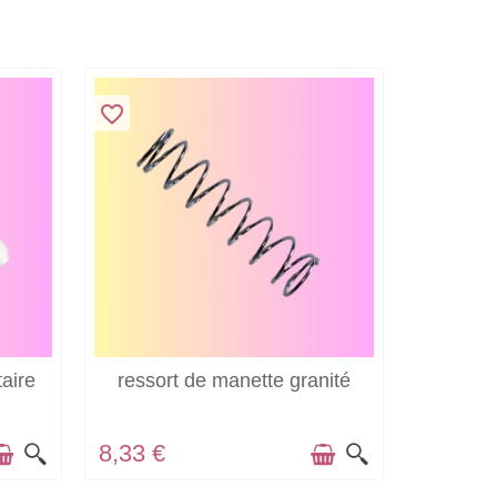
favorite_border
EN STOCK
aire
ressort de manette granité
8,33 €