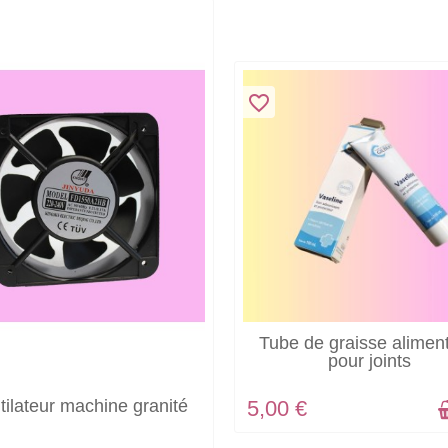
favorite_border
EN STOCK
Tube de graisse aliment
pour joints
EN STOCK
5,00 €
tilateur machine granité