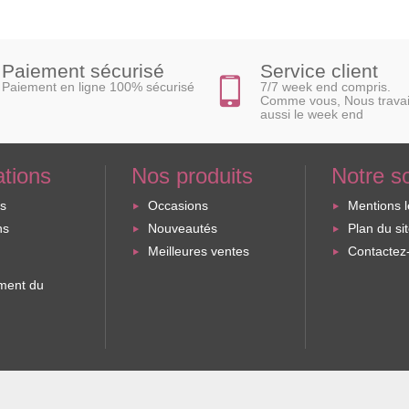
Paiement sécurisé
Service client
Paiement en ligne 100% sécurisé
7/7 week end compris.
Comme vous, Nous travai
aussi le week end
ations
Nos produits
Notre s
ns
Occasions
Mentions 
ns
Nouveautés
Plan du si
Meilleures ventes
Contactez
ent du