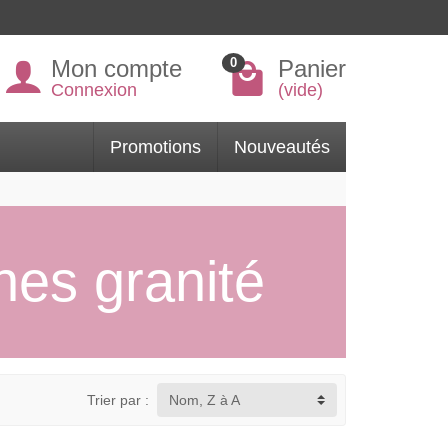
Mon compte
Panier
0
Connexion
(vide)
Promotions
Nouveautés
es granité
Trier par :
Nom, Z à A