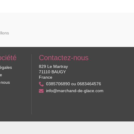
llons
ociété
Contactez-nous
829 Le Martray
légales
71110 BAUGY
te
France
-nous
0385706890 ou 0683464576
info@marchand-de-glace.com