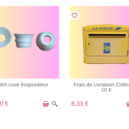
favorite_border
EN STOCK
EN STOCK
oint cuve évaporateur
Frais de Livraison Colli
10 €
0 €
8,33 €