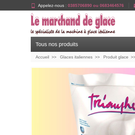
Appelez-nous :
0385706890 ou 0683464576
Tous nos produits
Accueil
Glaces italiennes
Produit glace