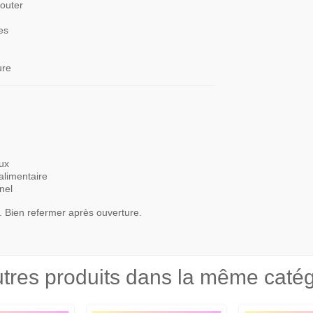
jouter
es
ure
aux
alimentaire
nel
ur. Bien refermer après ouverture.
tres produits dans la même catég