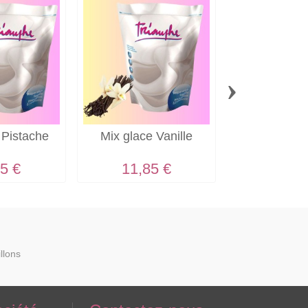
›
 Pistache
Mix glace Vanille
Mix neutre
pour sun
création
5 €
11,85 €
12,80
llons