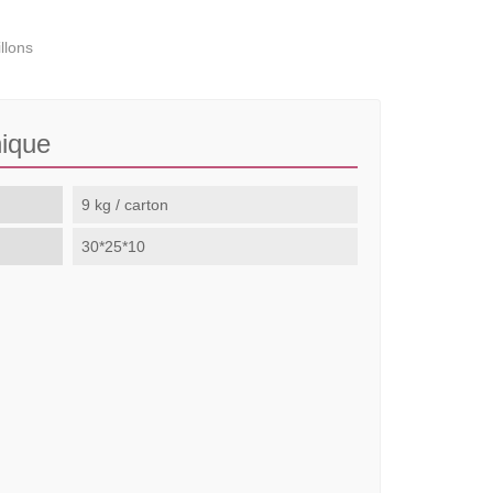
llons
nique
9 kg / carton
30*25*10