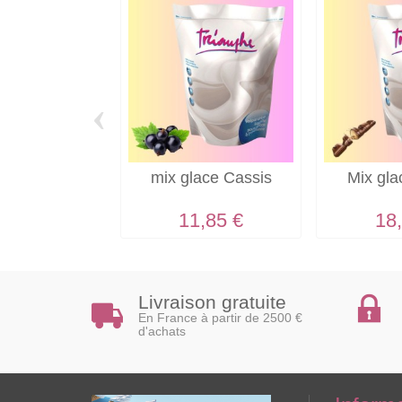
‹
mix glace Cassis
Mix gl
11,85 €
18
Livraison gratuite
En France à partir de 2500 €
d'achats