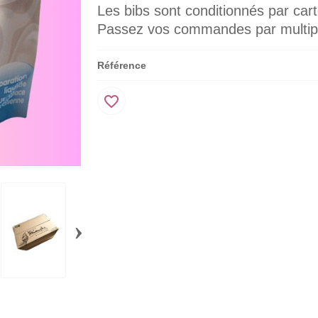
Les bibs sont conditionnés par car
Passez vos commandes par multip
Référence
favorite_border
›