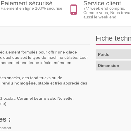
Paiement sécurisé
Service client
Paiement en ligne 100% sécurisé
7/7 week end compris.
Comme vous, Nous travai
aussi le week end
Fiche tech
écialement formulés pour offrir une
glace
Poids
e
, quel que soit le type de machine utilisée. Leur
onnement et une tenue idéale, même en
Dimension
 des snacks, des food trucks ou de
 rendu homogène
, stable et très apprécié des
 Chocolat, Caramel beurre salé, Noisette,
de).
es :
carton