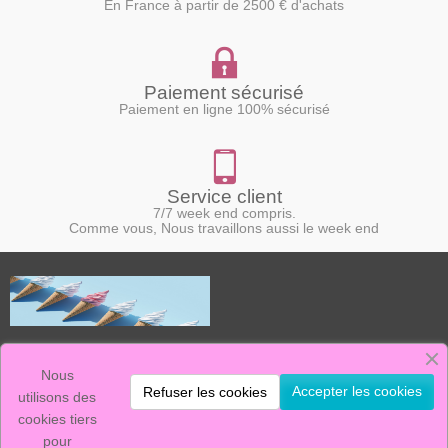
En France à partir de 2500 € d'achats
Paiement sécurisé
Paiement en ligne 100% sécurisé
Service client
7/7 week end compris.
Comme vous, Nous travaillons aussi le week end
Le Marchand de Glace, c'est :
La vente de machines à glace neuves et d'occasion.
Nous
Un stock de pièces détachées, ainsi qu'un service après vente efficace.
Accepter les cookies
Refuser les cookies
nous sommes présents sur ce marché depuis plus de 20 ans, avec des
utilisons des
produits réputés fiables et simples d'utilisation.
cookies tiers
pour