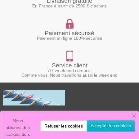
Livraison gratuite
En France à partir de 2500 € d'achats
Paiement sécurisé
Paiement en ligne 100% sécurisé
Service client
7/7 week end compris.
Comme vous, Nous travaillons aussi le week end
Le Marchand de Glace, c'est :
La vente de machines à glace neuves et d'occasion.
Nous
Un stock de pièces détachées, ainsi qu'un service après vente efficace.
Accepter les cookies
Refuser les cookies
nous sommes présents sur ce marché depuis plus de 20 ans, avec des
utilisons des
produits réputés fiables et simples d'utilisation.
cookies tiers