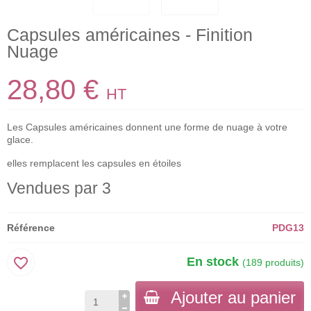
Capsules américaines - Finition
Nuage
28,80 €
HT
Les Capsules américaines donnent une forme de nuage à votre
glace.
elles remplacent les capsules en étoiles
Vendues par 3
Référence
PDG13
favorite_border
En stock
(189 produits)
Ajouter au panier