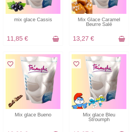
EN STOCK
EN STOCK
mix glace Cassis
Mix Glace Caramel
Beurre Salé
11,85 €
13,27 €
favorite_border
favorite_border
EN STOCK
EN STOCK
Mix glace Bueno
Mix glace Bleu
Stroumph