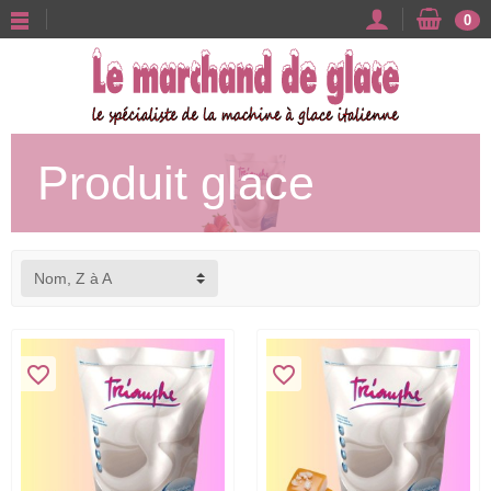
0
Produit glace
Nom, Z à A
favorite_border
favorite_border