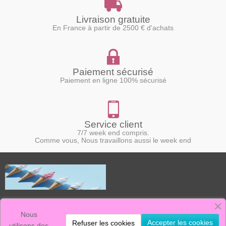
Livraison gratuite
En France à partir de 2500 € d'achats
Paiement sécurisé
Paiement en ligne 100% sécurisé
Service client
7/7 week end compris.
Comme vous, Nous travaillons aussi le week end
Le Marchand de Glace, c'est :
La vente de machines à glace neuves et d'occasion.
Nous
Un stock de pièces détachées, ainsi qu'un service après vente efficace.
Accepter les cookies
Refuser les cookies
nous sommes présents sur ce marché depuis plus de 20 ans, avec des
utilisons des