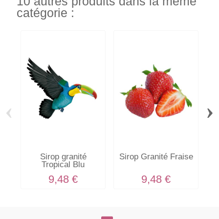
10 autres produits dans la même
catégorie :
‹
›
Si
Sirop granité
Sirop Granité Fraise
Tropical Blu
9,48 €
9,48 €