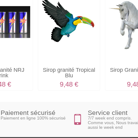
ranité NRJ
Sirop granité Tropical
Sirop Grani
rink
Blu
48 €
9,48 €
9,4
Paiement sécurisé
Service client
Paiement en ligne 100% sécurisé
7/7 week end compris.
Comme vous, Nous travai
aussi le week end