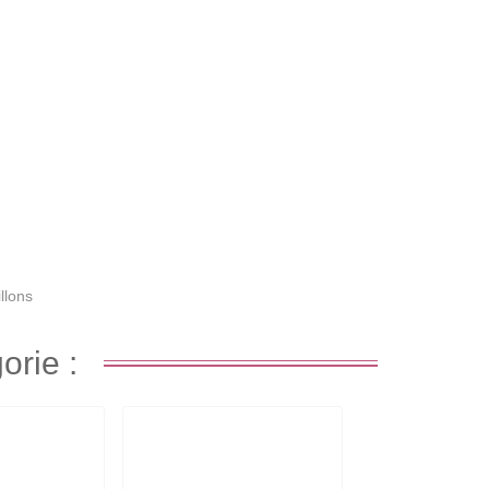
llons
orie :