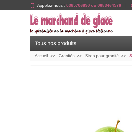
Appelez-nous :
0385706890 ou 0683464576
Tous nos produits
Accueil
Granités
Sirop pour granité
S