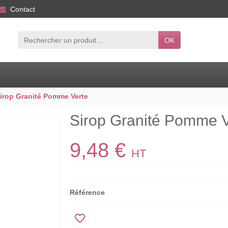
Contact
OK
irop Granité Pomme Verte
Sirop Granité Pomme V
9,48 €
HT
Référence
favorite_border