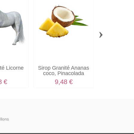
›
Sirop Granit
9,48
té Licorne
Sirop Granité Ananas
coco, Pinacolada
8 €
9,48 €
llons