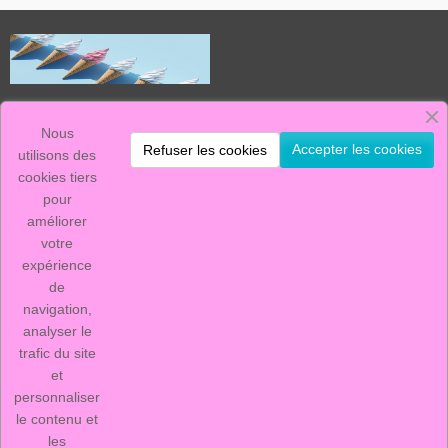
Le Marchand de Glace, c'est :
La vente de machines à glace neuves et d'occasion.
Nous
Un stock de pièces détachées, ainsi qu'un service après vente efficace.
Accepter les cookies
Refuser les cookies
nous sommes présents sur ce marché depuis plus de 20 ans, avec des
utilisons des
produits réputés fiables et simples d'utilisation.
cookies tiers
pour
Informations
améliorer
Nos produits
votre
expérience
Notre société
de
navigation,
Contactez-nous
analyser le
trafic du site
et
personnaliser
le contenu et
les