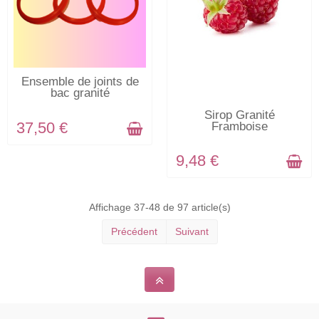
EN STOCK
Ensemble de joints de
bac granité
EN STOCK
Sirop Granité
37,50 €
Framboise
9,48 €
Affichage 37-48 de 97 article(s)
Précédent
Suivant