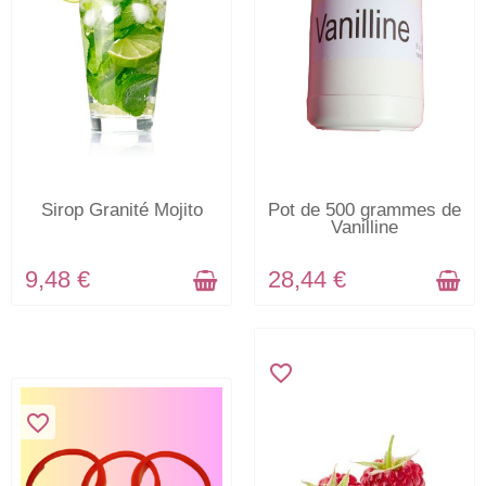
EN STOCK
EN STOCK
Sirop Granité Mojito
Pot de 500 grammes de
Vanilline
9,48 €
28,44 €
favorite_border
favorite_border