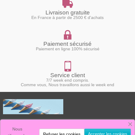
Livraison gratuite
En France à partir de 2500 € d'achats
Paiement sécurisé
Paiement en ligne 100% sécurisé
Service client
7/7 week end compris.
Comme vous, Nous travaillons aussi le week end
Le Marchand de Glace, c'est :
La vente de machines à glace neuves et d'occasion.
Nous
Un stock de pièces détachées, ainsi qu'un service après vente efficace.
Accepter les cookies
Refuser les cookies
nous sommes présents sur ce marché depuis plus de 20 ans, avec des