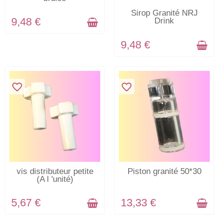
EN STOCK
Sirop Granité NRJ
9,48 €
Drink
9,48 €
favorite_border
favorite_border
EN STOCK
EN STOCK
vis distributeur petite
Piston granité 50*30
(A l 'unité)
5,67 €
13,33 €