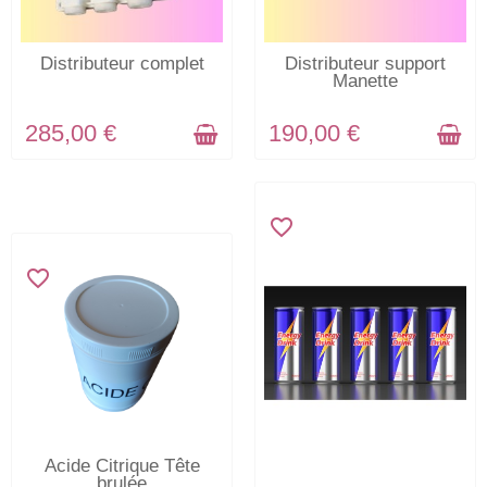
EN STOCK
EN STOCK
Distributeur complet
Distributeur support
Manette
285,00 €
190,00 €
favorite_border
favorite_border
EN STOCK
Acide Citrique Tête
brulée