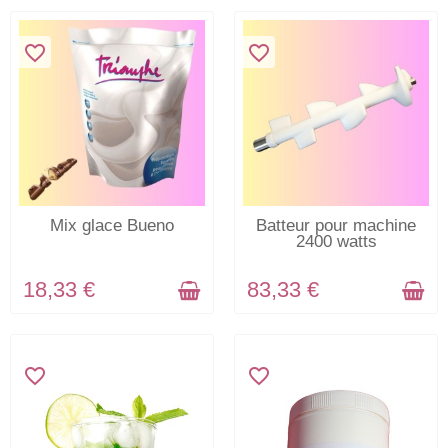
favorite_border
favorite_border
EN STOCK
EN STOCK
Mix glace Bueno
Batteur pour machine
2400 watts
18,33 €
83,33 €
favorite_border
favorite_border